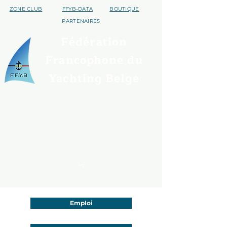
ZONE CLUB
FFYB-DATA
BOUTIQUE
PARTENAIRES
Fédération
Francophone du
Yachting Belge
Qui sommes nous ?
Trouver un club
Assurances
Disciplines
S'affilier
Handivoile
Contact
Evénements
Emploi