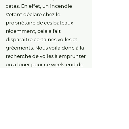
catas. En effet, un incendie
s'étant déclaré chez le
propriétaire de ces bateaux
récemment, cela a fait
disparaitre certaines voiles et
gréements. Nous voilà donc à la
recherche de voiles à emprunter
ou à louer pour ce week-end de
mars, 2 gréements complets
pour hobie cat 16 pour être
précis Auriez-vous un moyen de
nous aider à trouver ces voiles
pour ce week-end ? En
recherchant par exemple parmi
vos affiliés et contacts ? Cela