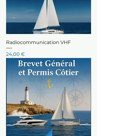
Radiocommunication VHF
Prix
24,00 €