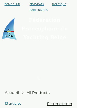
ZONE CLUB
FFYB-DATA
BOUTIQUE
PARTENAIRES
Fédération
Francophone du
Yachting Belge
Qui sommes nous ?
Trouver un club
Assurances
Disciplines
S'affilier
Handivoile
Contact
Evénements
Accueil
All Products
13 articles
Filtrer et trier