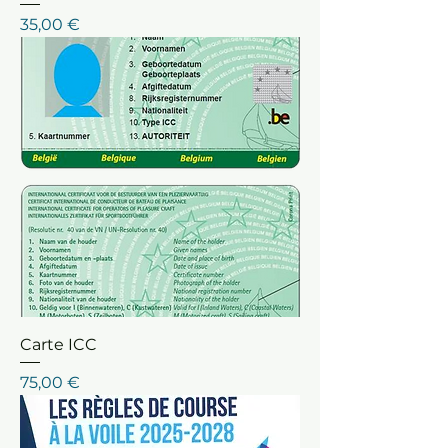
Prix
35,00 €
Carte ICC
Prix
75,00 €