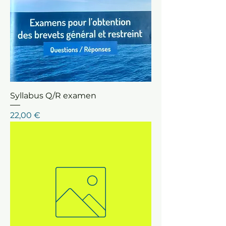
Syllabus Q/R examen
Prix
22,00 €