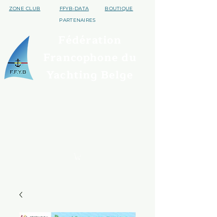
ZONE CLUB
FFYB-DATA
BOUTIQUE
PARTENAIRES
Fédération
Francophone du
Yachting Belge
Qui sommes nous ?
Trouver un club
Assurances
Disciplines
S'affilier
Handivoile
Contact
Evénements