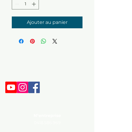
Ajouter au panier
Organigramme
Ethique
Partenaires
Numéro de voile ( Quillard )
Dopage
Zone Staff
MAPPING
N°entreprise
0418.586.969