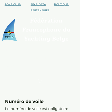
ZONE CLUB
FFYB-DATA
BOUTIQUE
PARTENAIRES
Fédération
Francophone du
Yachting Belge
Qui sommes nous ?
Trouver un club
Assurances
Disciplines
S'affilier
Handivoile
Contact
Evénements
Numéro de voile
Le numéro de voile est obligatoire