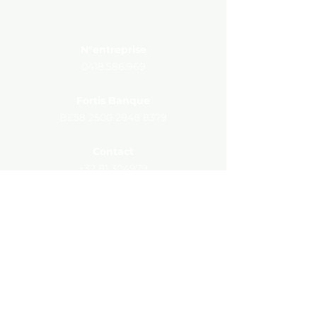
Zone Staff
MAPPING
N°entreprise
0418.586.969
Fortis Banque
BE58
2500 2848 8379
Contact
+32 81 304979
Avenue du Parc d'Amée, 90 5100
Jambes