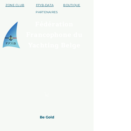
ZONE CLUB
FFYB-DATA
BOUTIQUE
PARTENAIRES
Fédération
Francophone du
Yachting Belge
Qui sommes nous ?
Trouver un club
Assurances
Disciplines
S'affilier
Handivoile
Contact
Evénements
Be Gold