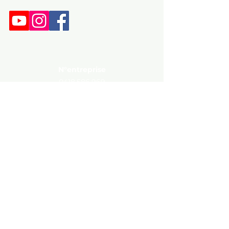
Dopage
Zone Staff
MAPPING
N°entreprise
0418.586.969
Fortis Banque
BE58
2500 2848 8379
Contact
+32 81 304979
Avenue du Parc d'Amée, 90 5100
Jambes