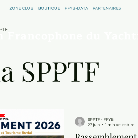
ZONE CLUB
BOUTIQUE
FFYB-DATA
PARTENAIRES
PTF
n Francophone du Yacht
a SPPTF
Disciplines
Assurances
Handivoile
S'affilier
SPPTF - FFYB
27 juin
1 min de lecture
Rassemblement