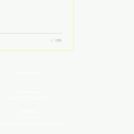
N°entreprise
0418.586.969
Fortis Banque
BE58 2500 2848 8379
Contact
+32 81 304979
ue du Parc d'Amée, 90 5100 Jambes