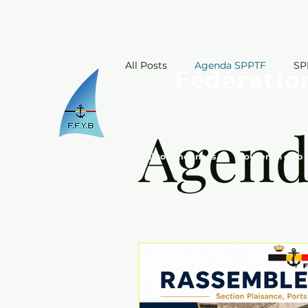
All Posts
Agenda SPPTF
SP
Fédératio
Agend
Qui sommes nous ?
Trouver un club