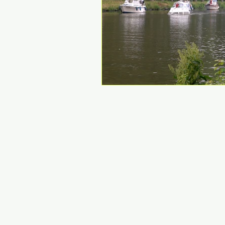
Organigramme
Ethique
Partenaires
Dopage
Zone Staff
Politique de confidentialité
Numéro de voile ( Quillard )