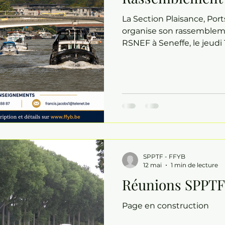
La Section Plaisance, Port
organise son rassemblem
RSNEF à Seneffe, le jeudi
Programme complet, bulle
détails pratiques disponib
l’événement.
SPPTF - FFYB
12 mai
1 min de lecture
Réunions SPPTF
Page en construction